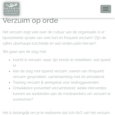
T
O
Verzuim op orde
G
G
Het verzuim zegt veel over de cultuur van de organisatie. Is er
L
E
bijvoorbeeld sprake van veel kort en frequent verzuim? Zijn de
N
cijfers überhaupt inzichtelijk en wat vinden jullie hiervan?
A
We gaan aan de slag met:
V
I
Inzicht in verzuim; waar zijn trends te ontdekken, wat speelt
G
er.
A
Aan de slag met lopend verzuim; voeren van (frequent)
T
I
verzuim gesprekken, samenwerking met de arbodienst.
E
Training verzuim & werkgeluk voor leidinggevenden.
Ontwikkelen preventief verzuimbeleid; welke interventies
kunnen we aanbieden aan de medewerkers om verzuim te
voorkomen?
Het is belangrijk om je te realiseren dat zo’n 60% van het verzuim