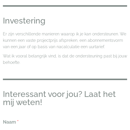
Investering
Er zijn verschillende manieren waarop ik je kan ondersteunen. We
kunnen een vaste projectprijs afspreken, een abonnementsvorm
van een jaar of op basis van nacalculatie een uurtarief.
Wat ik vooral belangrijk vind, is dat de ondersteuning past bij jouw
behoefte.
Interessant voor jou? Laat het
mij weten!
Naam
*